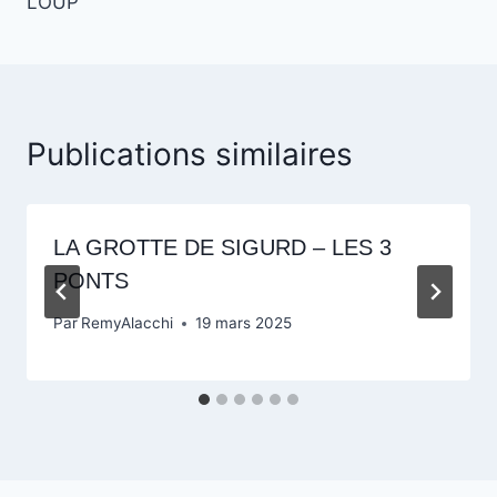
l’article
LOUP
Publications similaires
LA GROTTE DE SIGURD – LES 3
PONTS
Par
RemyAlacchi
19 mars 2025